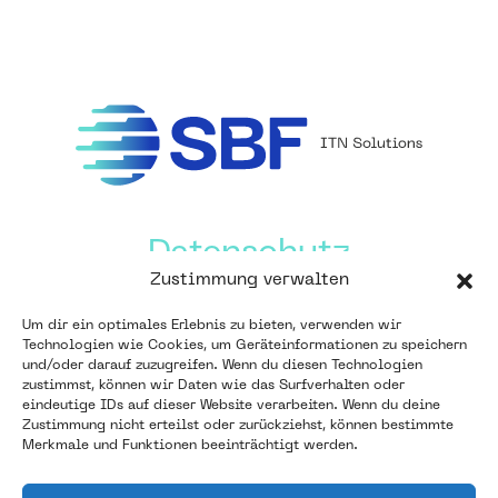
Datenschutz
Zustimmung verwalten
Um dir ein optimales Erlebnis zu bieten, verwenden wir
Impressum
Technologien wie Cookies, um Geräteinformationen zu speichern
und/oder darauf zuzugreifen. Wenn du diesen Technologien
zustimmst, können wir Daten wie das Surfverhalten oder
eindeutige IDs auf dieser Website verarbeiten. Wenn du deine
SBF ITN Solutions GmbH
Zustimmung nicht erteilst oder zurückziehst, können bestimmte
Merkmale und Funktionen beeinträchtigt werden.
Lotter Straße 129 | 49078 Osnabrück
Tel: 0541/93397-0 | Fax: 0541/93397-11