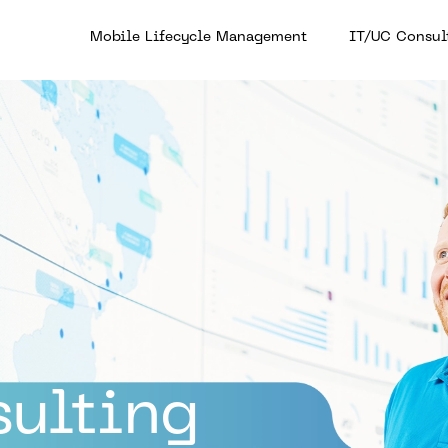
Mobile Lifecycle Management
Mobile Lifecycle Management
IT/UC Consul
IT/UC Consul
ulting