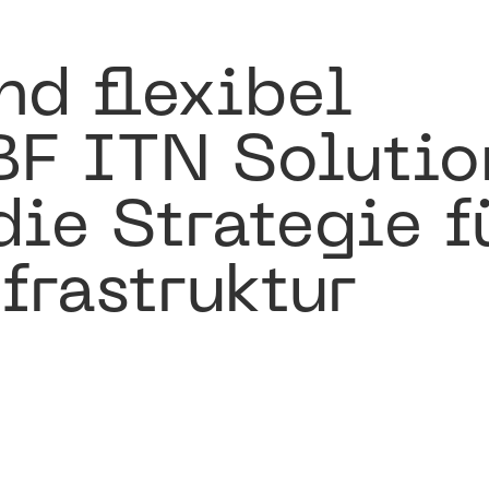
nd flexibel
BF ITN Solutio
die Strategie f
frastruktur