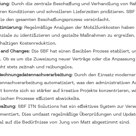
fung
: Durch die zentrale Beschaffung und Verhandlung von R
en Konditionen und schnelleren Lieferzeiten profitieren. SBF
die den gesamten Beschaffungsprozess vereinfacht.
timierung
: Regelmäßige Analysen der Mobilfunkkosten haben
nziale zu identifizieren und gezielte Maßnahmen zu ergreifen
haltigen Kostenreduktion.
s and Changes
: Die SBF hat einen flexiblen Prozess etabliert,
n. Ob es um die Zuweisung neuer Verträge oder die Anpassun
ht stets zeitnah und reibungslos.
Rechnungsdatennachverarbeitung
: Durch den Einsatz moderne
nnachverarbeitung automatisiert, was den administrativen A
t konnte sich so stärker auf kreative Projekte konzentrieren,
ischen Prozesse effizient abwickelte.
waltung
: SBF ITN Solutions hat ein effektives System zur Verw
mentiert. Dies umfasst regelmäßige Überprüfungen und Update
mal auf die Bedürfnisse von Jung von Matt abgestimmt sind.